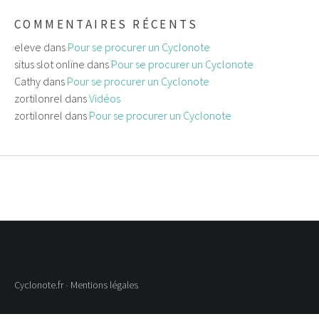
COMMENTAIRES RÉCENTS
eleve
dans
Pour se procurer un Cyclonote
situs slot online
dans
Pour se procurer un Cyclonote
Cathy
dans
Pour se procurer un Cyclonote
zortilonrel
dans
Vidéos
zortilonrel
dans
Pour se procurer un Cyclonote
Cyclonote.fr
-
Mentions légales